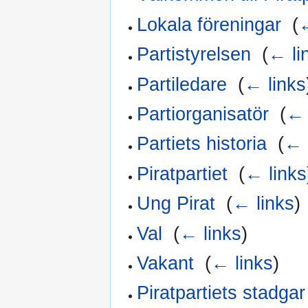
Lokala föreningar
‎
(
←
Partistyrelsen
‎
(
← li
Partiledare
‎
(
← links
Partiorganisatör
‎
(
← 
Partiets historia
‎
(
← 
Piratpartiet
‎
(
← links
Ung Pirat
‎
(
← links
)
Val
‎
(
← links
)
Vakant
‎
(
← links
)
Piratpartiets stadgar