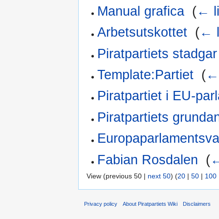
Manual grafica
‎
(
← l
Arbetsutskottet
‎
(
← l
Piratpartiets stadgar
Template:Partiet
‎
(
← 
Piratpartiet i EU-pa
Piratpartiets grunda
Europaparlamentsva
Fabian Rosdalen
‎
(
←
View (previous 50 |
next 50
) (
20
|
50
|
100
Privacy policy
About Piratpartiets Wiki
Disclaimers