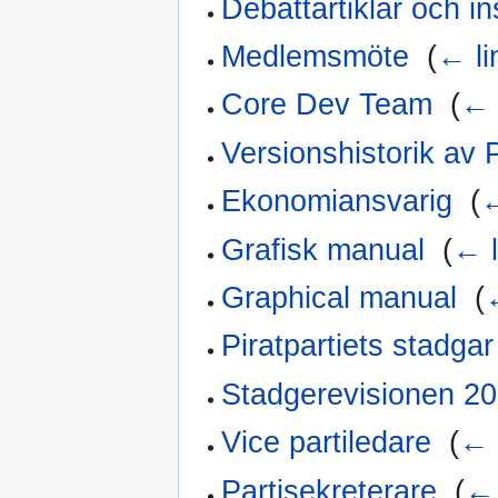
Debattartiklar och i
Medlemsmöte
‎
(
← li
Core Dev Team
‎
(
← 
Versionshistorik av P
Ekonomiansvarig
‎
(
←
Grafisk manual
‎
(
← l
Graphical manual
‎
(
Piratpartiets stadgar
Stadgerevisionen 2
Vice partiledare
‎
(
← 
Partisekreterare
‎
(
← 