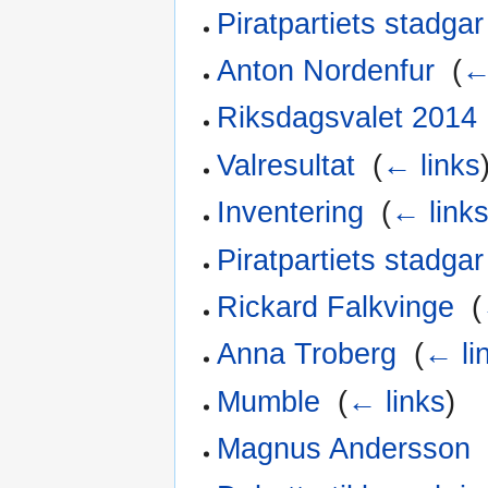
Piratpartiets stadgar
Anton Nordenfur
‎
(
←
Riksdagsvalet 2014
Valresultat
‎
(
← links
Inventering
‎
(
← link
Piratpartiets stadgar
Rickard Falkvinge
‎
(
Anna Troberg
‎
(
← li
Mumble
‎
(
← links
)
Magnus Andersson