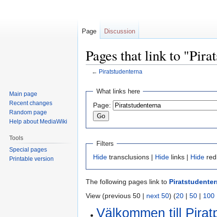
Page
Discussion
Pages that link to "Pira
←
Piratstudenterna
Jump
Jump
What links here
Main page
to
to
Recent changes
Page:
navigation
search
Random page
Help about MediaWiki
Tools
Filters
Special pages
Hide
transclusions |
Hide
links |
Hide
red
Printable version
The following pages link to
Piratstudente
View (previous 50 |
next 50
) (
20
|
50
|
100
Välkommen till Piratp