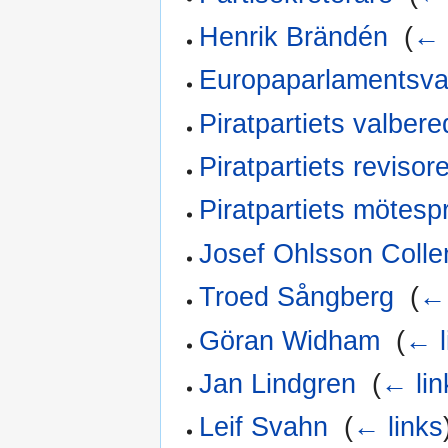
Henrik Brändén
‎
(
← 
Europaparlamentsva
Piratpartiets valber
Piratpartiets revisor
Piratpartiets mötesp
Josef Ohlsson Colle
Troed Sångberg
‎
(
← 
Göran Widham
‎
(
← l
Jan Lindgren
‎
(
← lin
Leif Svahn
‎
(
← links